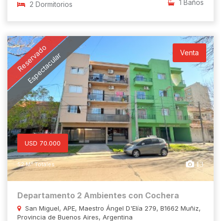
1 Baños
2 Dormitorios
Reservado
Venta
Espectacular
USD 70.000
13
52 M² Totales
Departamento 2 Ambientes con Cochera
San Miguel, APE, Maestro Ángel D'Elía 279, B1662 Muñiz,
Provincia de Buenos Aires, Argentina