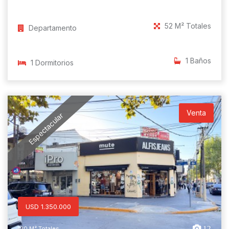
52 M² Totales
Departamento
1 Baños
1 Dormitorios
Venta
Espectacular
USD 1.350.000
12
120 M² Totales