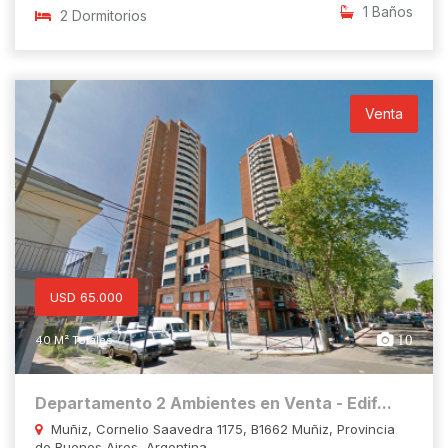
1 Baños
2 Dormitorios
Venta
USD 65.000
10
40 M² Totales
Departamento 2 Ambientes en Venta - Edif...
Muñiz, Cornelio Saavedra 1175, B1662 Muñiz, Provincia
de Buenos Aires, Argentina