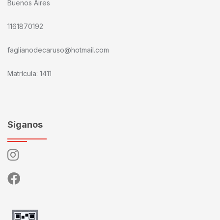
Buenos Aires
1161870192
faglianodecaruso@hotmail.com
Matrícula: 1411
Síganos