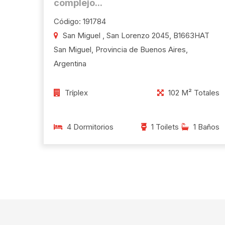
complejo...
Código: 191784
San Miguel , San Lorenzo 2045, B1663HAT
San Miguel, Provincia de Buenos Aires,
Argentina
Tríplex
102 M² Totales
4 Dormitorios
1 Toilets
1 Baños