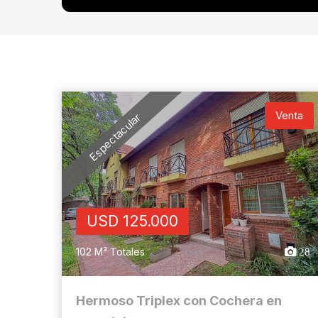
Venta
Espectacular
USD 125.000
102 M² Totales
28
Hermoso Triplex con Cochera en