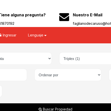
Tiene alguna pregunta?
Nuestro E-Mail
61870192
faglianodecaruso@ho
Ingresar
Lenguaje
Buscar Propiedad