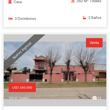
260 M² Totales
Casa
2 Baños
3 Dormitorios
Venta
Nuevo Ingreso
USD 240.000
21
720 M² Totales