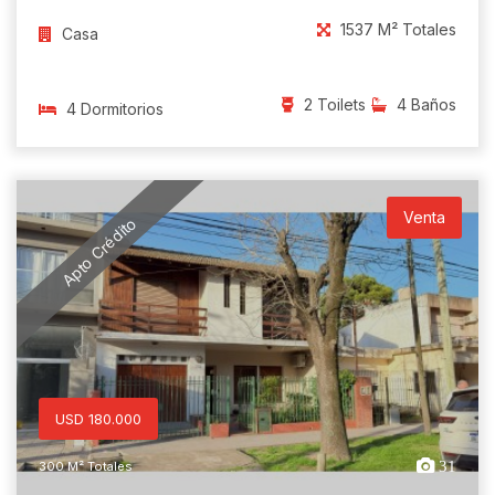
1537 M² Totales
Casa
2 Toilets
4 Baños
4 Dormitorios
Venta
Apto Crédito
USD 180.000
31
300 M² Totales