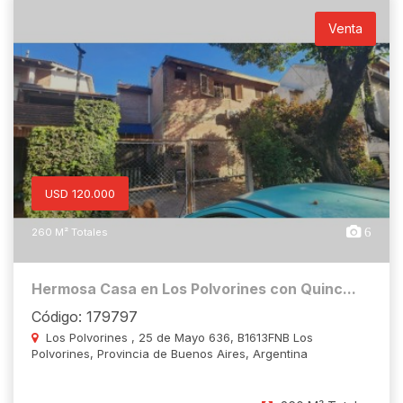
Venta
USD 120.000
6
260 M² Totales
Hermosa Casa en Los Polvorines con Quinc...
Código: 179797
Los Polvorines , 25 de Mayo 636, B1613FNB Los
Polvorines, Provincia de Buenos Aires, Argentina