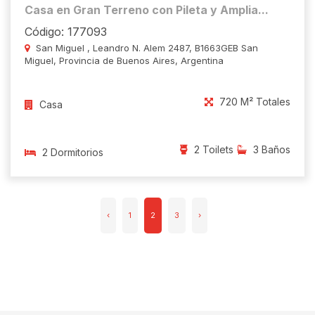
Casa en Gran Terreno con Pileta y Amplia...
Código: 177093
San Miguel , Leandro N. Alem 2487, B1663GEB San
Miguel, Provincia de Buenos Aires, Argentina
720 M² Totales
Casa
2 Toilets
3 Baños
2 Dormitorios
‹
1
2
3
›