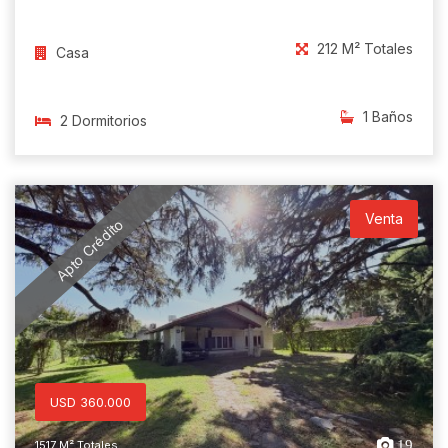
212 M² Totales
Casa
1 Baños
2 Dormitorios
Venta
Apto Crédito
USD 360.000
19
1517 M² Totales