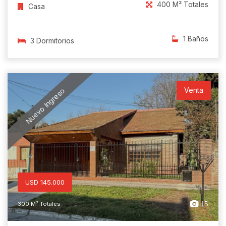
400 M² Totales
Casa
1 Baños
3 Dormitorios
Venta
Nuevo Ingreso
USD 145.000
15
300 M² Totales