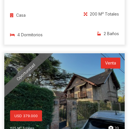
200 M² Totales
Casa
2 Baños
4 Dormitorios
Venta
Oportunidad
USD 379.000
20
1125 M² Totales