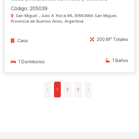
Código: 205039
San Miguel , Julio A. Roca 86, B1663MIA San Miguel,
Provincia de Buenos Aires, Argentina
200 M² Totales
Casa
1 Baños
1 Dormitorios
‹
1
2
3
›