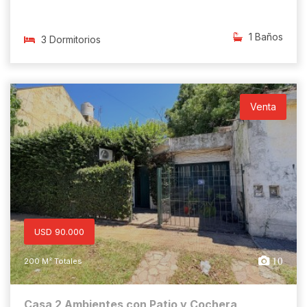
1 Baños
3 Dormitorios
Venta
USD 90.000
10
200 M² Totales
Casa 2 Ambientes con Patio y Cochera