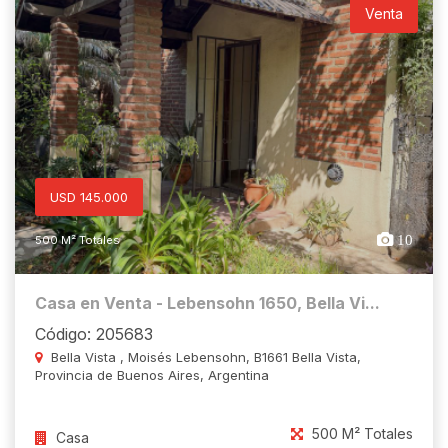
Venta
USD 145.000
10
500 M² Totales
Casa en Venta - Lebensohn 1650, Bella Vi...
Código: 205683
Bella Vista , Moisés Lebensohn, B1661 Bella Vista,
Provincia de Buenos Aires, Argentina
500 M² Totales
Casa