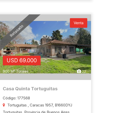
Venta
Retasado
USD 69.000
900 M² Totales
22
Casa Quinta Tortuguitas
Código: 177568
Tortuguitas , Caracas 1957, B1660DYJ
Tortuguitas, Provincia de Buenos Aires,