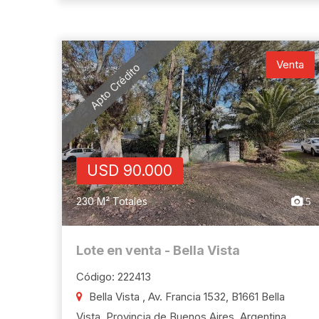
Venta
Apto Crédito
USD 90.000
230 M² Totales
5
Lote en venta - Bella Vista
Código: 222413
Bella Vista , Av. Francia 1532, B1661 Bella
Vista, Provincia de Buenos Aires, Argentina