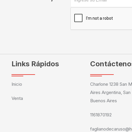
Links Rápidos
Contácteno
Inicio
Charlone 1238 San M
Aires Argentina, San
Venta
Buenos Aires
1161870192
faglianodecaruso@h