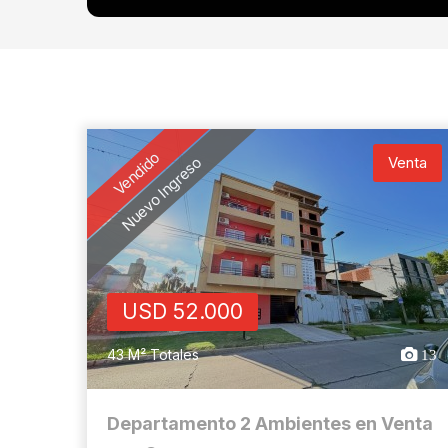
Vendido
Nuevo Ingreso
Venta
USD 52.000
43 M² Totales
13
Departamento 2 Ambientes en Venta