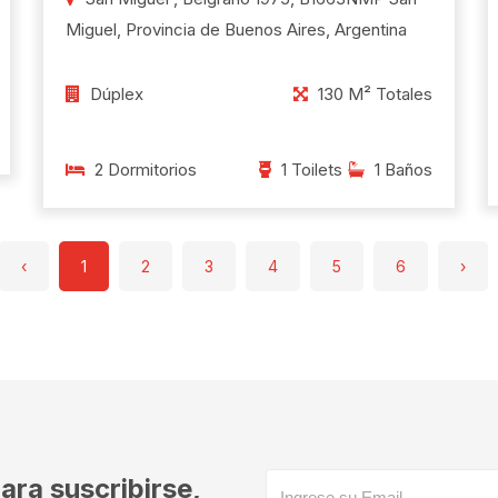
Miguel, Provincia de Buenos Aires, Argentina
Dúplex
130 M² Totales
2 Dormitorios
1 Toilets
1 Baños
‹
1
2
3
4
5
6
›
ara suscribirse,