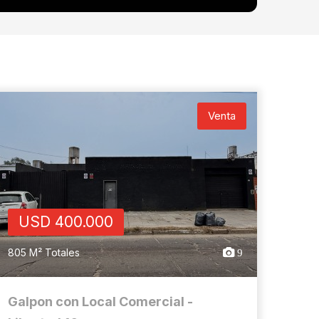
Venta
USD 400.000
805 M² Totales
9
Galpon con Local Comercial -