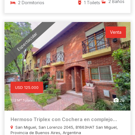
2 Baños
2 Dormitorios
1 Toilets
Venta
Espectacular
USD 125.000
28
102 M² Totales
Hermoso Triplex con Cochera en complejo...
San Miguel, San Lorenzo 2045, B1663HAT San Miguel,
Provincia de Buenos Aires, Argentina