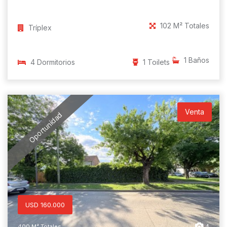
102 M² Totales
Tríplex
1 Baños
4 Dormitorios
1 Toilets
Venta
Oportunidad
USD 160.000
4
400 M² Totales