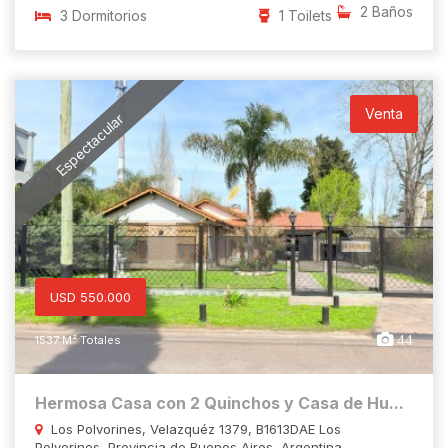
2 Baños
3 Dormitorios
1 Toilets
Venta
Espectacular
USD 550.000
44
1537 M² Totales
Hermosa Casa con 2 Quinchos y Casa de Hu...
Los Polvorines, Velazquéz 1379, B1613DAE Los
Polvorines, Provincia de Buenos Aires, Argentina