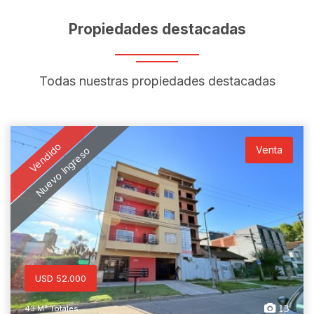
Propiedades destacadas
Todas nuestras propiedades destacadas
Vendido
Venta
Nuevo Ingreso
USD 52.000
13
43 M² Totales