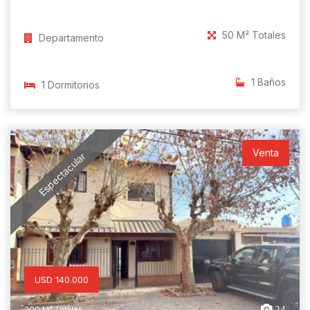
50 M² Totales
Departamento
1 Baños
1 Dormitorios
Venta
Espectacular
USD 140.000
24
200 M² Totales