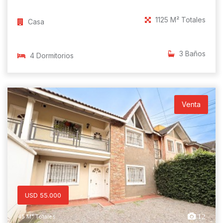
1125 M² Totales
Casa
3 Baños
4 Dormitorios
Venta
USD 55.000
12
45 M² Totales