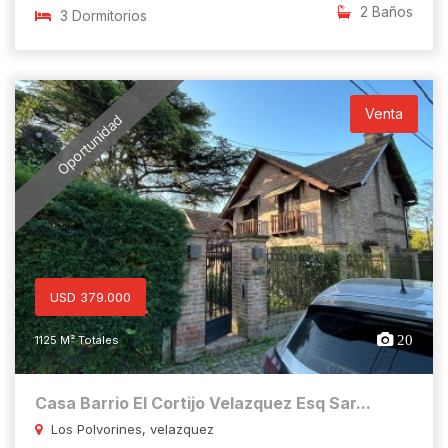
2 Baños
3 Dormitorios
Venta
Oportunidad
USD 379.000
20
1125 M² Totales
Casa Barrio El Cortijo Velazquez Esq Sar...
Los Polvorines, velazquez